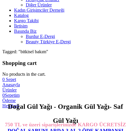
Diğer Ürünler
Kadın Girişimciler Derneği
Katalog
Kargo Takibi
İletişim
Basında Biz
Burdur E-Dergi
Beauty Türkiye E-Dergi
Tagged: "bitkisel bakım"
Shopping cart
No products in the cart.
0
Sepet
Anasayfa
Ürünler
0
Sepetim
Ödeme
Doğal Gül Yağı - Organik Gül Yağı- Saf
Hesabım
Gül Yağı
750 TL ve üzeri siparişlerinizde KARGO ÜCRETSİZ
DOĞAL SABUNLARDA 3 AL 2 ÖDE KAMPANSI