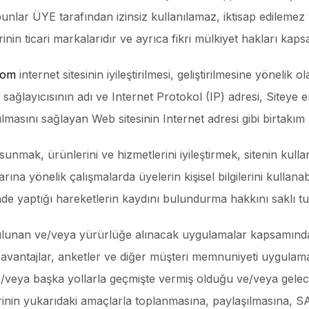
unlar ÜYE tarafından izinsiz kullanılamaz, iktisap edilemez 
inin ticari markalarıdır ve ayrıca fikri mülkiyet hakları ka
com
internet sitesinin iyileştirilmesi, geliştirilmesine yönel
s sağlayıcısının adı ve Internet Protokol (IP) adresi, Siteye e
masını sağlayan Web sitesinin Internet adresi gibi birtakım bi
unmak, ürünlerini ve hizmetlerini iyileştirmek, sitenin kulla
nlarına yönelik çalışmalarda üyelerin kişisel bilgilerini kullana
nde yaptığı hareketlerin kaydını bulundurma hakkını saklı tu
bulunan ve/veya yürürlüğe alınacak uygulamalar kapsamınd
 avantajlar, anketler ve diğer müşteri memnuniyeti uygulama
eya başka yollarla geçmişte vermiş olduğu ve/veya gelecekte
ilerinin yukarıdaki amaçlarla toplanmasına, paylaşılmasına, 