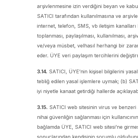
arşivlenmesine izin verdiğini beyan ve kabu
SATICI tarafından kullanılmasına ve arşivle
internet, telefon, SMS, vb iletişim kanallar
toplanması, paylaşılması, kullanılması, ar
ve/veya müsbet, velhasıl herhangi bir zar
eder. ÜYE veri paylaşım tercihlerini değiştir
3.14.
SATICI, ÜYE’nin kişisel bilgilerini ya
tebliğ edilen yasal işlemlere uymak; (b) SA
iyi niyetle kanaat getirdiği hallerde açıklayabi
3.15.
SATICI web sitesinin virus ve benzeri 
nihai güvenliğin sağlanması için kullanıcın
bağlamda ÜYE, SATICI web sitesi’ne girmesi
sonuçlarından kendisinin sorumlu olduğunu 