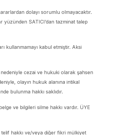
zararlardan dolayı sorumlu olmayacaktır.
arar yüzünden SATICI’dan tazminat talep
arı kullanmamayı kabul etmiştir. Aksi
al nedeniyle cezai ve hukuki olarak şahsen
deniyle, olayın hukuk alanına intikal
inde bulunma hakkı saklıdır.
elge ve bilgileri silme hakkı vardır. ÜYE
telif hakkı ve/veya diğer fikri mülkiyet