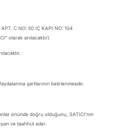
M APT. C NO: 50 IÇ KAPI NO: 104
 olarak anılacaktır).
ılacaktır.
ydalanma şartlarının belirlenmesidir.
 kanunlar önünde doğru olduğunu, SATICI’nın
eyan ve taahhüt eder.