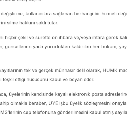
an değiştirme, kullanıcılara sağlanan herhangi bir hizmeti d
rini silme hakkını saklı tutar.
ı hiçbir şekil ve surette ön ihbara ve/veya ihtara gerek kal
irilen, güncellenen yada yürürlükten kaldırılan her hüküm, 
 kayıtlarının tek ve gerçek münhasır delil olarak, HUMK ma
i teşkil ettiği hususunu kabul ve beyan eder.
a, üyelerinin kendisinde kayıtlı elektronik posta adreslerine
sahip olmakla beraber, ÜYE işbu üyelik sözleşmesini onaylam
SMS’lerinin cep telefonuna gönderilmesini kabul etmiş sayıla