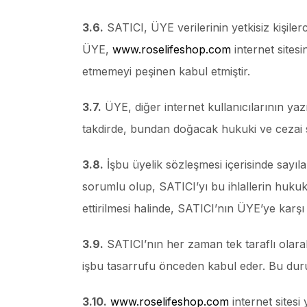
3.6.
SATICI, ÜYE verilerinin yetkisiz kişil
ÜYE,
www.roselifeshop.com
internet sites
etmemeyi peşinen kabul etmiştir.
3.7.
ÜYE, diğer internet kullanıcılarının yaz
takdirde, bundan doğacak hukuki ve cezai 
3.8.
İşbu üyelik sözleşmesi içerisinde sayıl
sorumlu olup, SATICI’yı bu ihlallerin hukuki
ettirilmesi halinde, SATICI’nın ÜYE’ye kar
3.9.
SATICI’nın her zaman tek taraflı olarak 
işbu tasarrufu önceden kabul eder. Bu dur
3.10.
www.roselifeshop.com
internet sitesi