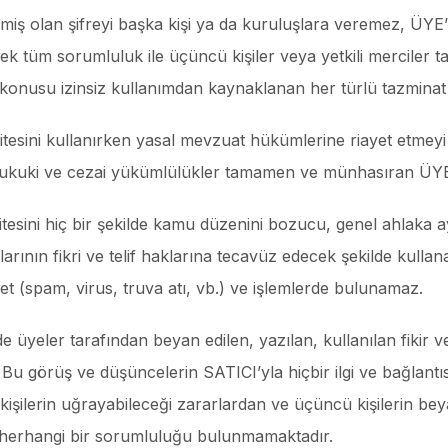
miş olan şifreyi başka kişi ya da kuruluşlara veremez, ÜYE
cek tüm sorumluluk ile üçüncü kişiler veya yetkili merciler t
zkonusu izinsiz kullanımdan kaynaklanan her türlü tazminat v
itesini kullanırken yasal mevzuat hükümlerine riayet etmeyi
hukuki ve cezai yükümlülükler tamamen ve münhasıran ÜYE’
itesini hiç bir şekilde kamu düzenini bozucu, genel ahlaka ayk
alarının fikri ve telif haklarına tecavüz edecek şekilde kull
iyet (spam, virus, truva atı, vb.) ve işlemlerde bulunamaz.
de üyeler tarafından beyan edilen, yazılan, kullanılan fikir
r. Bu görüş ve düşüncelerin SATICI’yla hiçbir ilgi ve bağlan
kişilerin uğrayabileceği zararlardan ve üçüncü kişilerin bey
 herhangi bir sorumluluğu bulunmamaktadır.