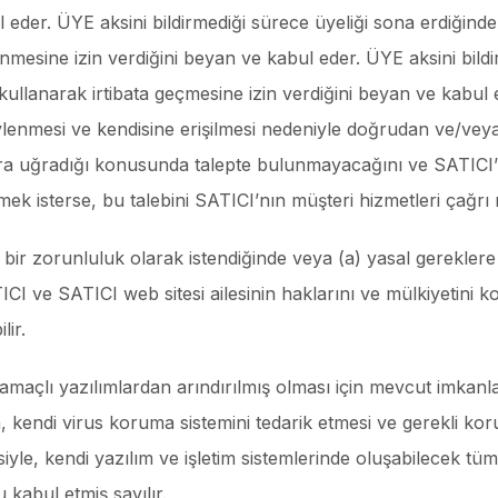
l eder. ÜYE aksini bildirmediği sürece üyeliği sona erdiğind
nmesine izin verdiğini beyan ve kabul eder. ÜYE aksini bildi
ı kullanarak irtibata geçmesine izin verdiğini beyan ve kabul
şivlenmesi ve kendisine erişilmesi nedeniyle doğrudan ve/ve
ara uğradığı konusunda talepte bulunmayacağını ve SATICI
mek isterse, bu talebini SATICI’nın müşteri hizmetleri çağrı m
sal bir zorunluluk olarak istendiğinde veya (a) yasal gerekl
TICI ve SATICI web sitesi ailesinin haklarını ve mülkiyetin
lir.
amaçlı yazılımlardan arındırılmış olması için mevcut imkanla
ın, kendi virus koruma sistemini tedarik etmesi ve gerekli 
yle, kendi yazılım ve işletim sistemlerinde oluşabilecek tü
kabul etmiş sayılır.