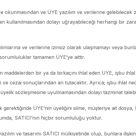
erce okunmasından ve ÜYE yazılım ve verilerine gelebilecek 
inin kullanılmasından dolayı uğrayabileceği herhangi bir z
ılımlarına ve verilerine izinsiz olarak ulaşmamayı veya bunl
sorumluluklar tamamen ÜYE’ye aittir.
an maddelerden bir ya da birkaçını ihlal eden ÜYE, işbu ihl
 ve cezai sonuçlarından ari tutacaktır. Ayrıca; işbu ihlal ne
şı üyelik sözleşmesine uyulmamasından dolayı tazminat taleb
gerektiğinde ÜYE’nin üyeliğini silme, müşteriye ait dosya, b
umda, SATICI’nın hiçbir sorumluluğu yoktur.
 yazılım ve tasarımı SATICI mülkiyetinde olup, bunlara ilişkin 