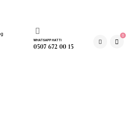
og
0
WHATSAPP HATTI
0507 672 00 15