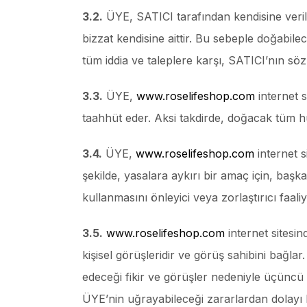
3.2.
ÜYE, SATICI tarafından kendisine veril
bizzat kendisine aittir. Bu sebeple doğabile
tüm iddia ve taleplere karşı, SATICI’nın sö
3.3.
ÜYE,
www.roselifeshop.com
internet s
taahhüt eder. Aksi takdirde, doğacak tüm 
3.4.
ÜYE,
www.roselifeshop.com
internet s
şekilde, yasalara aykırı bir amaç için, başk
kullanmasını önleyici veya zorlaştırıcı faal
3.5.
www.roselifeshop.com
internet sitesin
kişisel görüşleridir ve görüş sahibini bağla
edeceği fikir ve görüşler nedeniyle üçüncü 
ÜYE’nin uğrayabileceği zararlardan dolayı