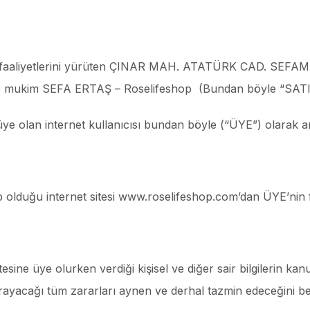
in faaliyetlerini yürüten ÇINAR MAH. ATATÜRK CAD. SEFA
kim SEFA ERTAŞ – Roselifeshop (Bundan böyle “SATICI”
üye olan internet kullanıcısı bundan böyle (“ÜYE”) olarak an
olduğu internet sitesi www.roselifeshop.com’dan ÜYE’nin fa
itesine üye olurken verdiği kişisel ve diğer sair bilgilerin
uğrayacağı tüm zararları aynen ve derhal tazmin edeceğini b