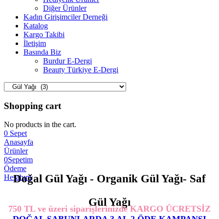
Diğer Ürünler
Kadın Girişimciler Derneği
Katalog
Kargo Takibi
İletişim
Basında Biz
Burdur E-Dergi
Beauty Türkiye E-Dergi
Shopping cart
No products in the cart.
0
Sepet
Anasayfa
Ürünler
0
Sepetim
Ödeme
Doğal Gül Yağı - Organik Gül Yağı- Saf
Hesabım
Gül Yağı
750 TL ve üzeri siparişlerinizde KARGO ÜCRETSİZ