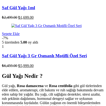
Saf Gül Yağı 1ml
Orijinal
Şu
₺
2,499.00
₺
1,699.00
fiyat:
andaki
fiyat:
₺2,499.00.
₺1,699.00.
Sepete Ekle
-7%
5 üzerinden
5.00
oy aldı
1
Saf Gül Yağı 3 Gr Osmanlı Motifli Özel Seri
Orijinal
Şu
₺
6,459.00
₺
5,999.00
fiyat:
andaki
fiyat:
₺6,459.00.
Gül Yağı Nedir ?
₺5,999.00.
Gül yağı,
Rosa damascena
ve
Rosa centifolia
gibi gül türlerinden
elde edilen, aromaterapi, cilt bakımı ve ruh sağlığı bakımında devam
eden sahip bir yağdır. Bu yağı, cilt sağlığını destekler, stresi azaltır,
ruh şeklinin dağılımını, hormonal dengeyi sağlar ve uykunun
korunmasında faydalıdır. Gülün yağının en önemli bileşenlerinden