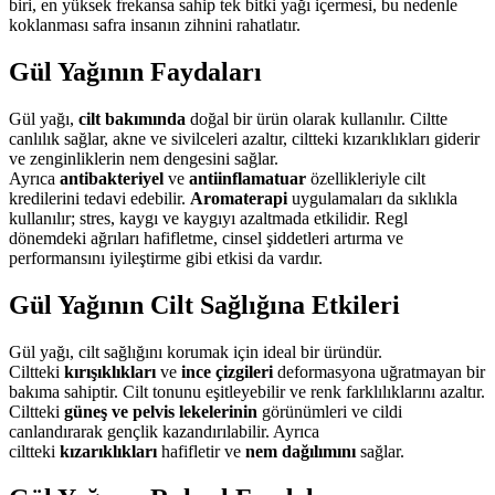
biri, en yüksek frekansa sahip tek bitki yağı içermesi, bu nedenle
koklanması safra insanın zihnini rahatlatır.
Gül Yağının Faydaları
Gül yağı,
cilt bakımında
doğal bir ürün olarak kullanılır. Ciltte
canlılık sağlar, akne ve sivilceleri azaltır, ciltteki kızarıklıkları giderir
ve zenginliklerin nem dengesini sağlar.
Ayrıca
antibakteriyel
ve
antiinflamatuar
özellikleriyle cilt
kredilerini tedavi edebilir
.
Aromaterapi
uygulamaları da sıklıkla
kullanılır; stres, kaygı ve kaygıyı azaltmada etkilidir. Regl
dönemdeki ağrıları hafifletme, cinsel şiddetleri artırma ve
performansını iyileştirme gibi etkisi da vardır
.
Gül Yağının Cilt Sağlığına Etkileri
Gül yağı, cilt sağlığını korumak için ideal bir üründür.
Ciltteki
kırışıklıkları
ve
ince çizgileri
deformasyona uğratmayan bir
bakıma sahiptir. Cilt tonunu eşitleyebilir ve renk farklılıklarını azaltır.
Ciltteki
güneş ve pelvis lekelerinin
görünümleri ve cildi
canlandırarak gençlik kazandırılabilir. Ayrıca
ciltteki
kızarıklıkları
hafifletir ve
nem dağılımını
sağlar.