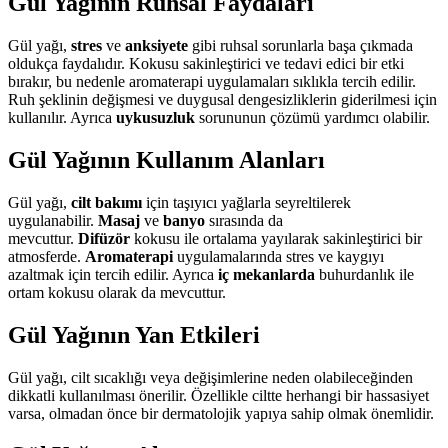
Gül Yağının Ruhsal Faydaları
Gül yağı,
stres
ve
anksiyete
gibi ruhsal sorunlarla başa çıkmada
oldukça faydalıdır. Kokusu sakinleştirici ve tedavi edici bir etki
bırakır, bu nedenle aromaterapi uygulamaları sıklıkla tercih edilir.
Ruh şeklinin değişmesi ve duygusal dengesizliklerin giderilmesi için
kullanılır. Ayrıca
uykusuzluk
sorununun çözümü yardımcı olabilir
.
Gül Yağının Kullanım Alanları
Gül yağı,
cilt bakımı
için taşıyıcı yağlarla seyreltilerek
uygulanabilir.
Masaj
ve
banyo
sırasında da
mevcuttur.
Difüzör
kokusu ile ortalama yayılarak sakinleştirici bir
atmosferde.
Aromaterapi
uygulamalarında stres ve kaygıyı
azaltmak için tercih edilir. Ayrıca
iç mekanlarda
buhurdanlık ile
ortam kokusu olarak da mevcuttur
.
Gül Yağının Yan Etkileri
Gül yağı, cilt sıcaklığı veya değişimlerine neden olabileceğinden
dikkatli kullanılması önerilir. Özellikle ciltte herhangi bir hassasiyet
varsa, olmadan önce bir dermatolojik yapıya sahip olmak önemlidir
.