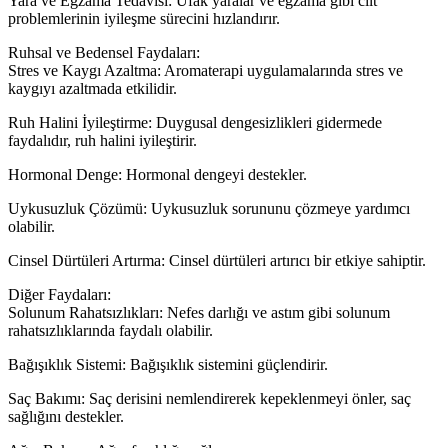
Yara ve Egzama Tedavisi: Ufak yaralar ve egzama gibi cilt
problemlerinin iyileşme sürecini hızlandırır.
Ruhsal ve Bedensel Faydaları:
Stres ve Kaygı Azaltma: Aromaterapi uygulamalarında stres ve
kaygıyı azaltmada etkilidir.
Ruh Halini İyileştirme: Duygusal dengesizlikleri gidermede
faydalıdır, ruh halini iyileştirir.
Hormonal Denge: Hormonal dengeyi destekler.
Uykusuzluk Çözümü: Uykusuzluk sorununu çözmeye yardımcı
olabilir.
Cinsel Dürtüleri Artırma: Cinsel dürtüleri artırıcı bir etkiye sahiptir.
Diğer Faydaları:
Solunum Rahatsızlıkları: Nefes darlığı ve astım gibi solunum
rahatsızlıklarında faydalı olabilir.
Bağışıklık Sistemi: Bağışıklık sistemini güçlendirir.
Saç Bakımı: Saç derisini nemlendirerek kepeklenmeyi önler, saç
sağlığını destekler.