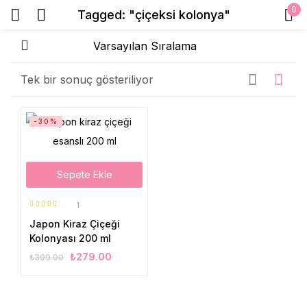
0
Tagged: "çiçeksi kolonya"
Sign in
Tek bir sonuç gösteriliyor
Beni Hatırla
Şifrenizi mi unuttunuz?
-30%
Giriş Yap
Sepete Ekle
Create an account
1
5 üzerinden
Japon Kiraz Çiçeği
5.00
oy aldı
Kolonyası 200 ml
₺
279.00
₺
399.00