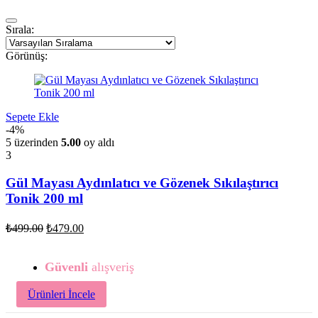
Sırala:
Görünüş:
Sepete Ekle
-4%
5 üzerinden
5.00
oy aldı
3
Gül Mayası Aydınlatıcı ve Gözenek Sıkılaştırıcı
Tonik 200 ml
Orijinal
Şu
₺
499.00
₺
479.00
fiyat:
andaki
fiyat:
₺499.00.
Güvenli
₺479.00.
alışveriş
Ürünleri İncele