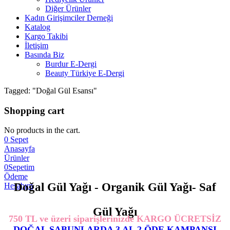
Diğer Ürünler
Kadın Girişimciler Derneği
Katalog
Kargo Takibi
İletişim
Basında Biz
Burdur E-Dergi
Beauty Türkiye E-Dergi
Tagged: "Doğal Gül Esansı"
Shopping cart
No products in the cart.
0
Sepet
Anasayfa
Ürünler
0
Sepetim
Ödeme
Doğal Gül Yağı - Organik Gül Yağı- Saf
Hesabım
Gül Yağı
750 TL ve üzeri siparişlerinizde KARGO ÜCRETSİZ
DOĞAL SABUNLARDA 3 AL 2 ÖDE KAMPANSI