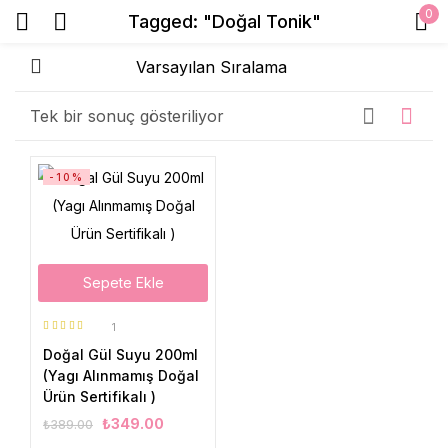
0
Tagged: "Doğal Tonik"
Sign in
Tek bir sonuç gösteriliyor
Beni Hatırla
Şifrenizi mi unuttunuz?
-10%
Giriş Yap
Sepete Ekle
Create an account
1
5 üzerinden
Doğal Gül Suyu 200ml
5.00
oy aldı
(Yagı Alınmamış Doğal
Ürün Sertifikalı )
₺
349.00
₺
389.00