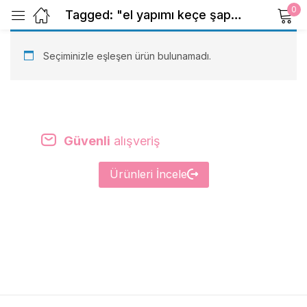
0
Tagged: "el yapımı keçe şapka"
Sign in
Seçiminizle eşleşen ürün bulunamadı.
Beni Hatırla
Şifrenizi mi unuttunuz?
Güvenli
alışveriş
Giriş Yap
Ürünleri İncele
Create an account