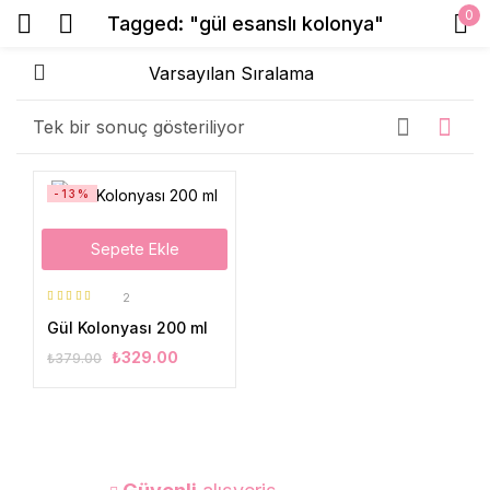
0
Tagged: "gül esanslı kolonya"
Sign in
Tek bir sonuç gösteriliyor
Beni Hatırla
Şifrenizi mi unuttunuz?
-13%
Sepete Ekle
Giriş Yap
2
5 üzerinden
Create an account
Gül Kolonyası 200 ml
5.00
oy aldı
₺
329.00
₺
379.00