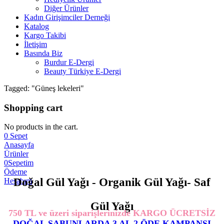
Diğer Ürünler
Kadın Girişimciler Derneği
Katalog
Kargo Takibi
İletişim
Basında Biz
Burdur E-Dergi
Beauty Türkiye E-Dergi
Tagged: "Güneş lekeleri"
Shopping cart
No products in the cart.
0
Sepet
Anasayfa
Ürünler
0
Sepetim
Ödeme
Doğal Gül Yağı - Organik Gül Yağı- Saf
Hesabım
Gül Yağı
750 TL ve üzeri siparişlerinizde KARGO ÜCRETSİZ
DOĞAL SABUNLARDA 3 AL 2 ÖDE KAMPANSI