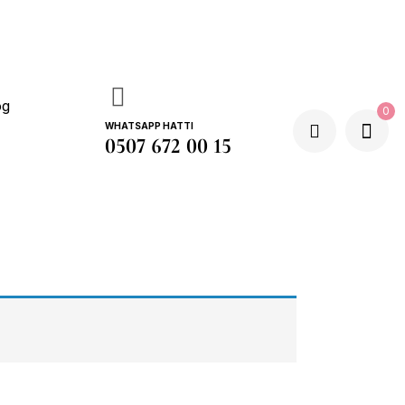
og
0
WHATSAPP HATTI
0507 672 00 15