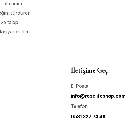
n olmadığı
eğini sürdüren
ve talep
 taşıyarak tam
İletişime Geç
E-Posta
info@roselifeshop.com
Telefon
0531 327 74 48