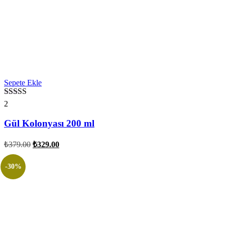
Sepete Ekle
5 üzerinden
2
5.00
oy aldı
Gül Kolonyası 200 ml
Orijinal
Şu
₺
379.00
₺
329.00
fiyat:
andaki
fiyat:
₺379.00.
-30%
₺329.00.