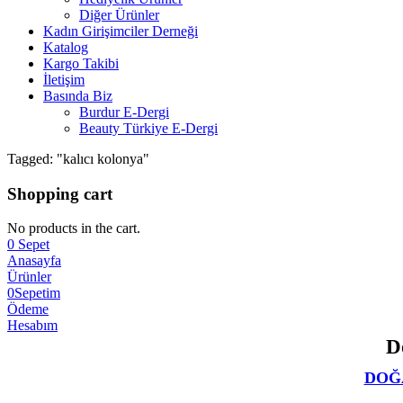
Diğer Ürünler
Kadın Girişimciler Derneği
Katalog
Kargo Takibi
İletişim
Basında Biz
Burdur E-Dergi
Beauty Türkiye E-Dergi
Tagged: "kalıcı kolonya"
Shopping cart
No products in the cart.
0
Sepet
Anasayfa
Ürünler
0
Sepetim
Ödeme
Hesabım
D
DOĞA