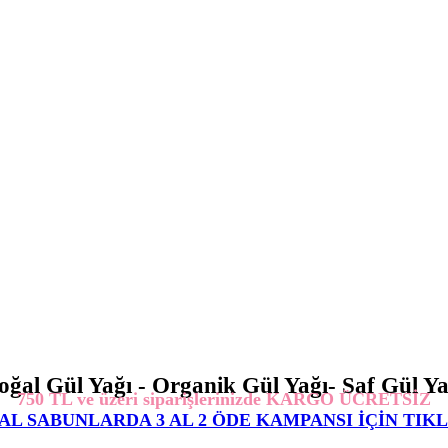
oğal Gül Yağı - Organik Gül Yağı- Saf Gül Ya
750 TL ve üzeri siparişlerinizde KARGO ÜCRETSİZ
L SABUNLARDA 3 AL 2 ÖDE KAMPANSI İÇİN TIK