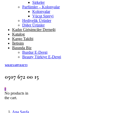
Sirkeler
Parfümler – Kolonyalar
Kolonyalar
Vücut Spreyi
Hediyelik Ürünler
Diğer Ürünler
Kadın Girişimciler Derneği
Katalog
Kargo Takibi
İletişim
Basında Biz
Burdur E-Dergi
Beauty Türkiye E-Dergi
WHATSAPP HATTI
0507 672 00 15
0
No products in
the cart.
Ana Sayfa