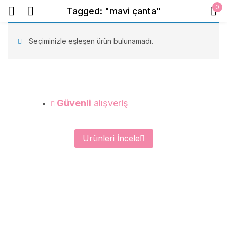
0
Tagged: "mavi çanta"
Sign in
Seçiminizle eşleşen ürün bulunamadı.
Beni Hatırla
Şifrenizi mi unuttunuz?
Güvenli
alışveriş
Giriş Yap
Ürünleri İncele
Create an account