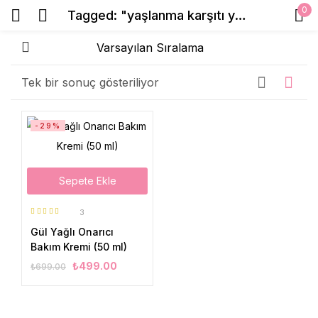
0
Tagged: "yaşlanma karşıtı yüz kremi"
Sign in
Tek bir sonuç gösteriliyor
Beni Hatırla
Şifrenizi mi unuttunuz?
-29%
Giriş Yap
Sepete Ekle
Create an account
3
5 üzerinden
Gül Yağlı Onarıcı
5.00
oy aldı
Bakım Kremi (50 ml)
₺
499.00
₺
699.00