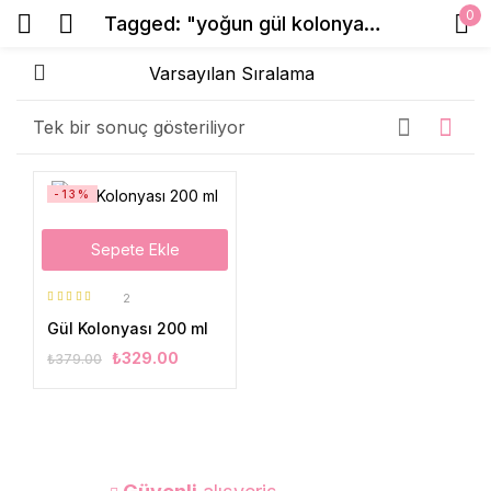
0
Tagged: "yoğun gül kolonyası"
Sign in
Tek bir sonuç gösteriliyor
Beni Hatırla
Şifrenizi mi unuttunuz?
-13%
Sepete Ekle
Giriş Yap
2
5 üzerinden
Create an account
Gül Kolonyası 200 ml
5.00
oy aldı
₺
329.00
₺
379.00