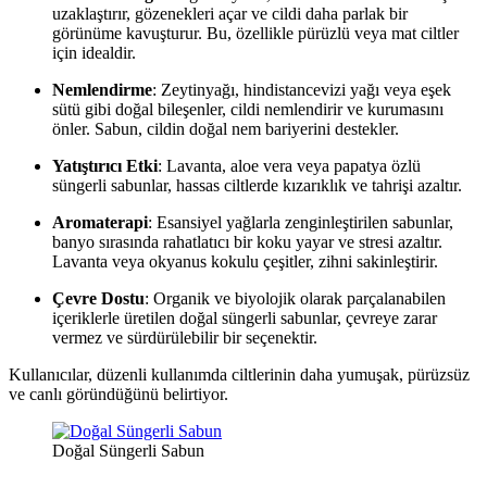
uzaklaştırır, gözenekleri açar ve cildi daha parlak bir
görünüme kavuşturur. Bu, özellikle pürüzlü veya mat ciltler
için idealdir.
Nemlendirme
: Zeytinyağı, hindistancevizi yağı veya eşek
sütü gibi doğal bileşenler, cildi nemlendirir ve kurumasını
önler. Sabun, cildin doğal nem bariyerini destekler.
Yatıştırıcı Etki
: Lavanta, aloe vera veya papatya özlü
süngerli sabunlar, hassas ciltlerde kızarıklık ve tahrişi azaltır.
Aromaterapi
: Esansiyel yağlarla zenginleştirilen sabunlar,
banyo sırasında rahatlatıcı bir koku yayar ve stresi azaltır.
Lavanta veya okyanus kokulu çeşitler, zihni sakinleştirir.
Çevre Dostu
: Organik ve biyolojik olarak parçalanabilen
içeriklerle üretilen doğal süngerli sabunlar, çevreye zarar
vermez ve sürdürülebilir bir seçenektir.
Kullanıcılar, düzenli kullanımda ciltlerinin daha yumuşak, pürüzsüz
ve canlı göründüğünü belirtiyor.
Doğal Süngerli Sabun