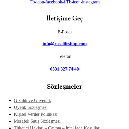
Tb-icon-facebook-f
Tb-icon-instagram
İletişime Geç
E-Posta
info@roselifeshop.com
Telefon
0531 327 74 48
Sözleşmeler
Gizlilik ve Güvenlik
Üyelik Sözleşmesi
Kişisel Veriler Politikası
Mesafeli Satış Sözleşmesi
Tüketici Hakları – Cayma – İptal İade Koşulları