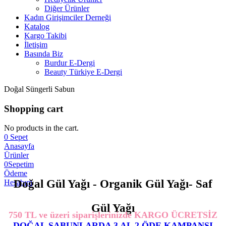
Diğer Ürünler
Kadın Girişimciler Derneği
Katalog
Kargo Takibi
İletişim
Basında Biz
Burdur E-Dergi
Beauty Türkiye E-Dergi
Doğal Süngerli Sabun
Shopping cart
No products in the cart.
0
Sepet
Anasayfa
Ürünler
0
Sepetim
Ödeme
Doğal Gül Yağı - Organik Gül Yağı- Saf
Hesabım
Gül Yağı
750 TL ve üzeri siparişlerinizde KARGO ÜCRETSİZ
DOĞAL SABUNLARDA 3 AL 2 ÖDE KAMPANSI