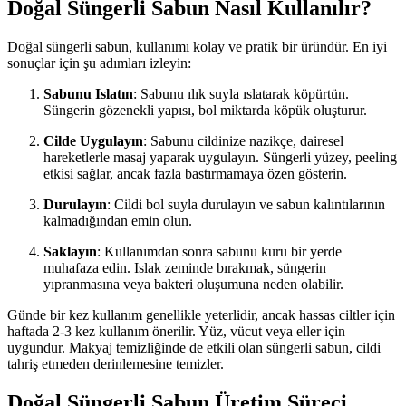
Doğal Süngerli Sabun Nasıl Kullanılır?
Doğal süngerli sabun, kullanımı kolay ve pratik bir üründür. En iyi
sonuçlar için şu adımları izleyin:
Sabunu Islatın
: Sabunu ılık suyla ıslatarak köpürtün.
Süngerin gözenekli yapısı, bol miktarda köpük oluşturur.
Cilde Uygulayın
: Sabunu cildinize nazikçe, dairesel
hareketlerle masaj yaparak uygulayın. Süngerli yüzey, peeling
etkisi sağlar, ancak fazla bastırmamaya özen gösterin.
Durulayın
: Cildi bol suyla durulayın ve sabun kalıntılarının
kalmadığından emin olun.
Saklayın
: Kullanımdan sonra sabunu kuru bir yerde
muhafaza edin. Islak zeminde bırakmak, süngerin
yıpranmasına veya bakteri oluşumuna neden olabilir.
Günde bir kez kullanım genellikle yeterlidir, ancak hassas ciltler için
haftada 2-3 kez kullanım önerilir. Yüz, vücut veya eller için
uygundur. Makyaj temizliğinde de etkili olan süngerli sabun, cildi
tahriş etmeden derinlemesine temizler.
Doğal Süngerli Sabun Üretim Süreci