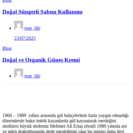
Blog
Doğal Süngerli Sabun Kullanımı
rose_life
Posted
23/07/2025
on
Blog
Doğal ve Organik Güneş Kremi
rose_life
1960 – 1989 yılları arasında gül bahçelerinin fazla yaygın olmadığı
dönemlerde bakır imbik kazanlarda gül kaynatarak mesleğini
sürdüren büyük dedemiz Mehmet Ali Ertaş efendi 1989 yılında arz
ve talep doğrultusunda dede mesleğimiz olan bu işimizi daha ileri