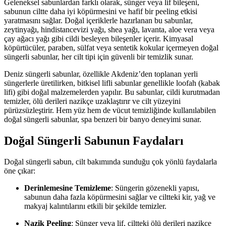
Geleneksel sabunlardan farklı olarak, sünger veya lif bileşeni,
sabunun ciltte daha iyi köpürmesini ve hafif bir peeling etkisi
yaratmasını sağlar. Doğal içeriklerle hazırlanan bu sabunlar,
zeytinyağı, hindistancevizi yağı, shea yağı, lavanta, aloe vera veya
çay ağacı yağı gibi cildi besleyen bileşenler içerir. Kimyasal
köpürtücüler, paraben, sülfat veya sentetik kokular içermeyen doğal
süngerli sabunlar, her cilt tipi için güvenli bir temizlik sunar.
Deniz süngerli sabunlar, özellikle Akdeniz’den toplanan yerli
süngerlerle üretilirken, bitkisel lifli sabunlar genellikle loofah (kabak
lifi) gibi doğal malzemelerden yapılır. Bu sabunlar, cildi kurutmadan
temizler, ölü derileri nazikçe uzaklaştırır ve cilt yüzeyini
pürüzsüzleştirir. Hem yüz hem de vücut temizliğinde kullanılabilen
doğal süngerli sabunlar, spa benzeri bir banyo deneyimi sunar.
Doğal Süngerli Sabunun Faydaları
Doğal süngerli sabun, cilt bakımında sunduğu çok yönlü faydalarla
öne çıkar:
Derinlemesine Temizleme
: Süngerin gözenekli yapısı,
sabunun daha fazla köpürmesini sağlar ve ciltteki kir, yağ ve
makyaj kalıntılarını etkili bir şekilde temizler.
Nazik Peeling
: Sünger veya lif, ciltteki ölü derileri nazikçe