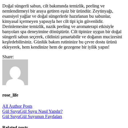
Doğal süngerli sabun, cilt bakımında temizlik, peeling ve
nemlendirmeyi bir araya getiren eşsiz bir üründür. Zeytinyağı,
esansiyel yağlar ve doğal süngerlerle hazırlanan bu sabunlar,
kimyasal içermeyen yapısıyla her cilt tipi için güvenlidir.
Derinlemesine temizlik, nazik peeling ve aromaterapi etkisiyle
banyoları spa deneyimine dönüştürür. Cilt tipinize uygun bir doğal
süngerli sabun seçerek, cildinizi şımartabilir ve doğanın mucizesini
keşfedebilirsiniz. Günlük bakım rutininize bu çevre dostu ürünü
ekleyerek, hem kendinize hem de gezegene bir iyilik yapın!
Share:
rose_life
All Author Posts
Post
Gül Suyu
Gül Suyu Nasıl Yapılır?
Gül Suyu
Gül Suyunun Faydaları
navigation
Related posts