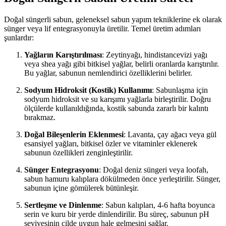
Doğal süngerli sabun, geleneksel sabun yapım tekniklerine ek olarak
sünger veya lif entegrasyonuyla üretilir. Temel üretim adımları
şunlardır:
Yağların Karıştırılması
: Zeytinyağı, hindistancevizi yağı
veya shea yağı gibi bitkisel yağlar, belirli oranlarda karıştırılır.
Bu yağlar, sabunun nemlendirici özelliklerini belirler.
Sodyum Hidroksit (Kostik) Kullanımı
: Sabunlaşma için
sodyum hidroksit ve su karışımı yağlarla birleştirilir. Doğru
ölçülerde kullanıldığında, kostik sabunda zararlı bir kalıntı
bırakmaz.
Doğal Bileşenlerin Eklenmesi
: Lavanta, çay ağacı veya gül
esansiyel yağları, bitkisel özler ve vitaminler eklenerek
sabunun özellikleri zenginleştirilir.
Sünger Entegrasyonu
: Doğal deniz süngeri veya loofah,
sabun hamuru kalıplara dökülmeden önce yerleştirilir. Sünger,
sabunun içine gömülerek bütünleşir.
Sertleşme ve Dinlenme
: Sabun kalıpları, 4-6 hafta boyunca
serin ve kuru bir yerde dinlendirilir. Bu süreç, sabunun pH
seviyesinin cilde uygun hale gelmesini sağlar.