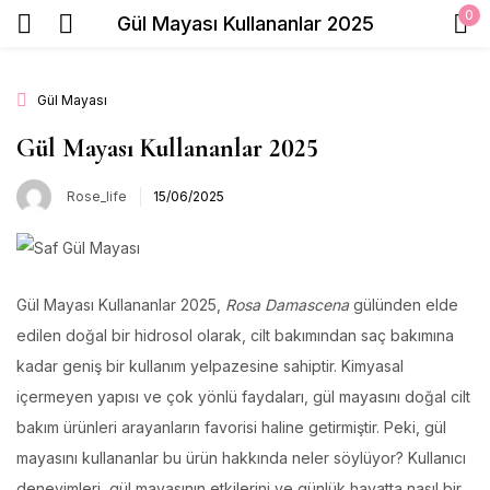
0
Gül Mayası Kullananlar 2025
Sign in
Gül Mayası
Gül Mayası Kullananlar 2025
Beni Hatırla
Şifrenizi mi unuttunuz?
Rose_life
15/06/2025
Giriş Yap
Gül Mayası Kullananlar 2025,
Rosa Damascena
gülünden elde
Create an account
edilen doğal bir hidrosol olarak, cilt bakımından saç bakımına
kadar geniş bir kullanım yelpazesine sahiptir. Kimyasal
içermeyen yapısı ve çok yönlü faydaları, gül mayasını doğal cilt
bakım ürünleri arayanların favorisi haline getirmiştir. Peki, gül
mayasını kullananlar bu ürün hakkında neler söylüyor? Kullanıcı
deneyimleri, gül mayasının etkilerini ve günlük hayatta nasıl bir