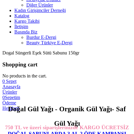
Diğer Ürünler
Kadın Girişimciler Derneği
Katalog
Kargo Takibi
İletişim
Basında Biz
Burdur E-Dergi
Beauty Türkiye E-Dergi
Dogal Süngerli Eşek Sütü Sabunu 150gr
Shopping cart
No products in the cart.
0
Sepet
Anasayfa
Ürünler
0
Sepetim
Ödeme
Doğal Gül Yağı - Organik Gül Yağı- Saf
Hesabım
Gül Yağı
750 TL ve üzeri siparişlerinizde KARGO ÜCRETSİZ
DOĞAL SABUNLARDA 3 AL 2 ÖDE KAMPANSI