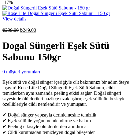
-17%
View details
Orijinal
Şu
₺
299.00
₺
249.00
fiyat:
andaki
fiyat:
₺299.00.
Dogal Süngerli Eşek Sütü
₺249.00.
Sabunu 150gr
0
müşteri yorumları
Eşek sütü ve doğal sünger içeriğiyle cilt bakımınızı bir adım öteye
taşıyın! Rose Life Doğal Süngerli Eşek Sütü Sabunu, cildi
temizlerken aynı zamanda peeling etkisi sağlar. Doğal süngeri
sayesinde ölü derileri nazikçe uzaklaştırır, eşek sütünün besleyici
özellikleriyle cildi nemlendirir ve yumuşatır.
✔ Doğal sünger yapısıyla derinlemesine temizlik
✔ Eşek sütü ile yoğun nemlendirme ve bakım
✔ Peeling etkisiyle ölü derilerden arındırma
✔ Cildi kurutmadan temizleyen doğal bileşenler