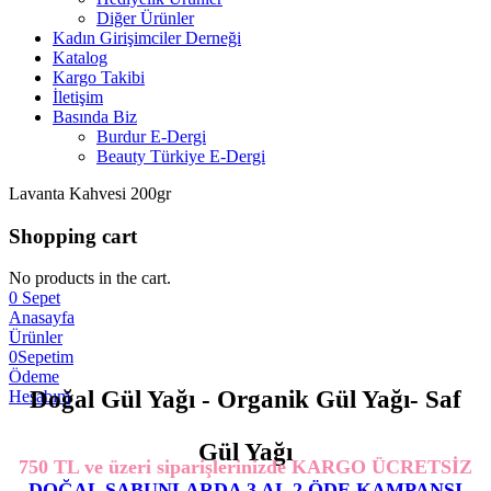
Diğer Ürünler
Kadın Girişimciler Derneği
Katalog
Kargo Takibi
İletişim
Basında Biz
Burdur E-Dergi
Beauty Türkiye E-Dergi
Lavanta Kahvesi 200gr
Shopping cart
No products in the cart.
0
Sepet
Anasayfa
Ürünler
0
Sepetim
Ödeme
Doğal Gül Yağı - Organik Gül Yağı- Saf
Hesabım
Gül Yağı
750 TL ve üzeri siparişlerinizde KARGO ÜCRETSİZ
DOĞAL SABUNLARDA 3 AL 2 ÖDE KAMPANSI