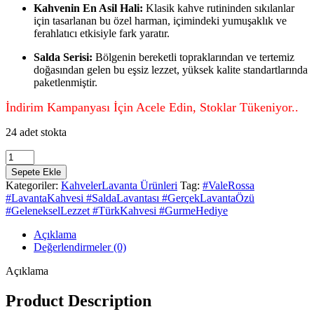
Kahvenin En Asil Hali:
Klasik kahve rutininden sıkılanlar
için tasarlanan bu özel harman, içimindeki yumuşaklık ve
ferahlatıcı etkisiyle fark yaratır.
Salda Serisi:
Bölgenin bereketli topraklarından ve tertemiz
doğasından gelen bu eşsiz lezzet, yüksek kalite standartlarında
paketlenmiştir.
İndirim Kampanyası İçin Acele Edin, Stoklar Tükeniyor..
24 adet stokta
Lavanta
Kahvesi
Sepete Ekle
200gr
Kategoriler:
Kahveler
Lavanta Ürünleri
Tag:
#ValeRossa
adet
#LavantaKahvesi #SaldaLavantası #GerçekLavantaÖzü
#GelenekselLezzet #TürkKahvesi #GurmeHediye
Açıklama
Değerlendirmeler (0)
Açıklama
Product Description