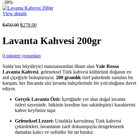
-38%
View details
Orijinal
Şu
₺
450.00
₺
278.00
fiyat:
andaki
fiyat:
₺450.00.
Lavanta Kahvesi 200gr
₺278.00.
0
müşteri yorumları
Salda’nın büyüleyici manzarasından ilham alan
Vale Rossa
Lavanta Kahvesi
, geleneksel Türk kahvesi kültürünü doğanın en
asil çiçeğiyle buluşturuyor.
200 gramlık
özel paketinde sunulan bu
karışım, her fincanda sizi lavanta bahçelerinde bir yolculuğuna davet
ediyor.
Gerçek Lavanta Özü:
İçeriğinde yer alan doğal lavanta
özleri sayesinde, bitkinin kendine has sakinleştirici karakterini
kahve keyfinize taşır.
Geleneksel Lezzet:
Ustalıkla kavrulmuş Türk kahvesi
çekirdekleri, lavantanın zarif dokunuşuyla dengelenerek
damakta kalıcı ve sofistike bir tat bırakır.