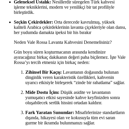
Geleneksel Ustalık:
Nesillerdir süregelen Türk kahvesi
işleme tekniklerini, modern ve yenilikçi bir tat profiliyle
birleştirdik.
Seçkin Çekirdekler:
Orta derecede kavrulmuş, yüksek
kaliteli Arabica çekirdeklerinin lavanta çiçekleriyle olan dansı,
her yudumda damakta ipeksi bir his bırakır
Neden Vale Rossa Lavanta Kahvesini Denemelisiniz?
Gün boyu süren koşturmacanın arasında kendinize
ayıracağınız birkaç dakikanın değeri paha biçilemez. İşte Vale
Rossa’yı tercih etmeniz için birkaç neden:
Zihinsel Bir Kaçış:
Lavantanın doğasında bulunan
dinginlik veren karakteristik özellikleri, kahvenin
uyarıcı etkisiyle birleşerek “zinde bir rahatlama” sağlar.
Mide Dostu İçim:
Düşük asidite ve lavantanın
yumuşatıcı etkisi sayesinde kahve keyfinizden sonra
oluşabilecek sertlik hissini ortadan kaldırır.
Fark Yaratan Sunumlar:
Misafirlerinize standartların
dışında, hikayesi olan ve kokusuyla tüm evi saran
gurme bir ikramda bulunmanızı sağlar.