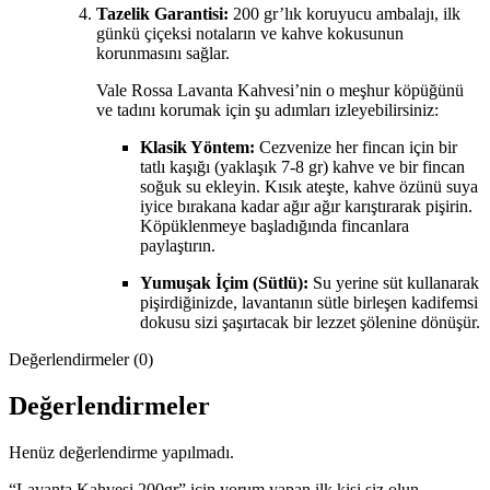
Tazelik Garantisi:
200 gr’lık koruyucu ambalajı, ilk
günkü çiçeksi notaların ve kahve kokusunun
korunmasını sağlar.
Vale Rossa Lavanta Kahvesi’nin o meşhur köpüğünü
ve tadını korumak için şu adımları izleyebilirsiniz:
Klasik Yöntem:
Cezvenize her fincan için bir
tatlı kaşığı (yaklaşık 7-8 gr) kahve ve bir fincan
soğuk su ekleyin. Kısık ateşte, kahve özünü suya
iyice bırakana kadar ağır ağır karıştırarak pişirin.
Köpüklenmeye başladığında fincanlara
paylaştırın.
Yumuşak İçim (Sütlü):
Su yerine süt kullanarak
pişirdiğinizde, lavantanın sütle birleşen kadifemsi
dokusu sizi şaşırtacak bir lezzet şölenine dönüşür.
Değerlendirmeler (0)
Değerlendirmeler
Henüz değerlendirme yapılmadı.
“Lavanta Kahvesi 200gr” için yorum yapan ilk kişi siz olun