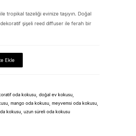
 tropikal tazeliği evinize taşıyın. Doğal
dekoratif şişeli reed diffuser ile ferah bir
e Ekle
oratif oda kokusu
doğal ev kokusu
kusu
mango oda kokusu
meyvemsi oda kokusu
 oda kokusu
uzun süreli oda kokusu