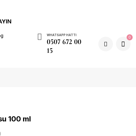
AYIN
og
WHATSAPP HATTI
0
0507 672 00
15
u 100 ml