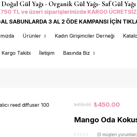
Doğal Gül Yağı - Organik Gül Yağı- Saf Gül Yağı
750 TL ve üzeri siparişlerinizde KARGO ÜCRETSİZ
AL SABUNLARDA 3 AL 2 ÖDE KAMPANSI İÇİN TIKL
ımızda
Ürünler
Kadın Girişimciler Derneği
Katal
Kargo Takibi
İletişim
Basında Biz
₺
450.00
₺
499.00
Mango Oda Kokus
0
müşteri yorumları