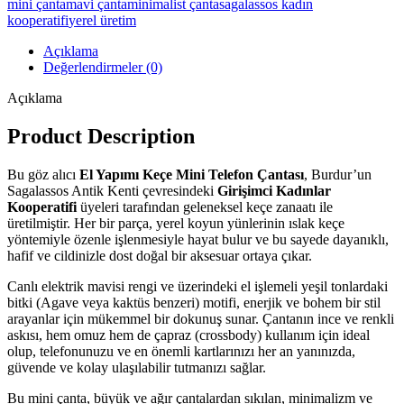
mini çanta
mavi çanta
minimalist çanta
sagalassos kadın
Mavi
kooperatifi
yerel üretim
Agave
Motifli
Açıklama
adet
Değerlendirmeler (0)
Açıklama
Product Description
Bu göz alıcı
El Yapımı Keçe Mini Telefon Çantası
, Burdur’un
Sagalassos Antik Kenti çevresindeki
Girişimci Kadınlar
Kooperatifi
üyeleri tarafından geleneksel keçe zanaatı ile
üretilmiştir. Her bir parça, yerel koyun yünlerinin ıslak keçe
yöntemiyle özenle işlenmesiyle hayat bulur ve bu sayede dayanıklı,
hafif ve cildinizle dost doğal bir aksesuar ortaya çıkar.
Canlı elektrik mavisi rengi ve üzerindeki el işlemeli yeşil tonlardaki
bitki (Agave veya kaktüs benzeri) motifi, enerjik ve bohem bir stil
arayanlar için mükemmel bir dokunuş sunar. Çantanın ince ve renkli
askısı, hem omuz hem de çapraz (crossbody) kullanım için ideal
olup, telefonunuzu ve en önemli kartlarınızı her an yanınızda,
güvende ve kolay ulaşılabilir tutmanızı sağlar.
Bu mini çanta, büyük ve ağır çantalardan sıkılan, minimalizm ve