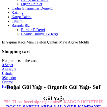
Diğer Ürünler
Kadın Girişimciler Derneği
Katalog
Kargo Takibi
İletişim
Basında Biz
Burdur E-Dergi
Beauty Türkiye E-Dergi
El Yapımı Keçe Mini Telefon Çantası Mavi Agave Motifli
Shopping cart
No products in the cart.
0
Sepet
Anasayfa
Ürünler
0
Sepetim
Ödeme
Doğal Gül Yağı - Organik Gül Yağı- Saf
Hesabım
Gül Yağı
750 TL ve üzeri siparişlerinizde KARGO ÜCRETSİZ
DOĞAL SABUNLARDA 3 AL 2 ÖDE KAMPANSI