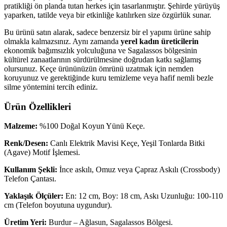
pratikliği ön planda tutan herkes için tasarlanmıştır. Şehirde yürüyüş
yaparken, tatilde veya bir etkinliğe katılırken size özgürlük sunar.
Bu ürünü satın alarak, sadece benzersiz bir el yapımı ürüne sahip
olmakla kalmazsınız. Aynı zamanda
yerel kadın üreticilerin
ekonomik bağımsızlık yolculuğuna ve Sagalassos bölgesinin
kültürel zanaatlarının sürdürülmesine doğrudan katkı sağlamış
olursunuz. Keçe ürününüzün ömrünü uzatmak için nemden
koruyunuz ve gerektiğinde kuru temizleme veya hafif nemli bezle
silme yöntemini tercih ediniz.
Ürün Özellikleri
Malzeme:
%100 Doğal Koyun Yünü Keçe.
Renk/Desen:
Canlı Elektrik Mavisi Keçe, Yeşil Tonlarda Bitki
(Agave) Motif İşlemesi.
Kullanım Şekli:
İnce askılı, Omuz veya Çapraz Askılı (Crossbody)
Telefon Çantası.
Yaklaşık Ölçüler:
En: 12 cm, Boy: 18 cm, Askı Uzunluğu: 100-110
cm (Telefon boyutuna uygundur).
Üretim Yeri:
Burdur – Ağlasun, Sagalassos Bölgesi.