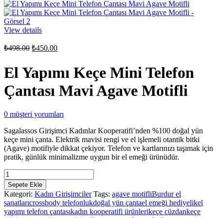
View details
Orijinal
Şu
₺
498.00
₺
450.00
fiyat:
andaki
fiyat:
₺498.00.
El Yapımı Keçe Mini Telefon
₺450.00.
Çantası Mavi Agave Motifli
0
müşteri yorumları
Sagalassos Girişimci Kadınlar Kooperatifi’nden %100 doğal yün
keçe mini çanta. Elektrik mavisi rengi ve el işlemeli otantik bitki
(Agave) motifiyle dikkat çekiyor. Telefon ve kartlarınızı taşımak için
pratik, günlük minimalizme uygun bir el emeği ürünüdür.
El
Yapımı
Sepete Ekle
Keçe
Kategori:
Kadın Girişimciler
Tags:
agave motifli
Burdur el
Mini
sanatları
crossbody telefonluk
doğal yün çanta
el emeği hediyelik
el
Telefon
yapımı telefon çantası
kadın kooperatifi ürünleri
keçe cüzdan
keçe
Çantası